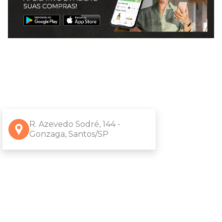
R. Azevedo Sodré, 144 -
Gonzaga, Santos/SP