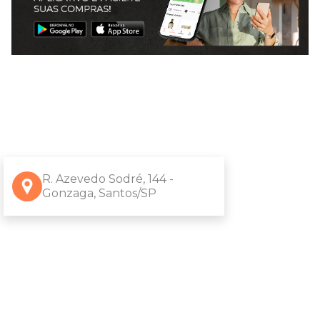
R. Azevedo Sodré, 144 -
Gonzaga, Santos/SP