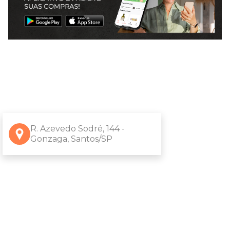
R. Azevedo Sodré, 144 -
Gonzaga, Santos/SP