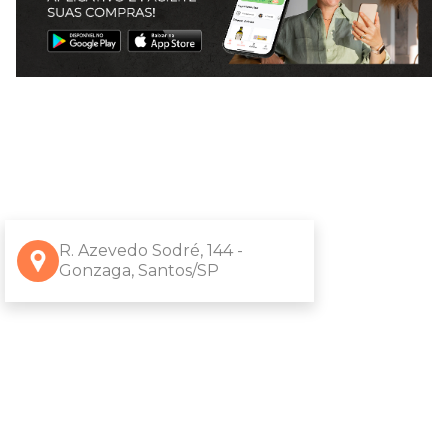
R. Azevedo Sodré, 144 -
Gonzaga, Santos/SP