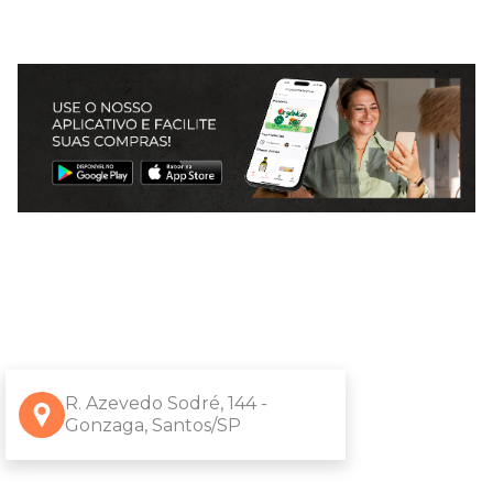
R. Azevedo Sodré, 144 -
Gonzaga, Santos/SP