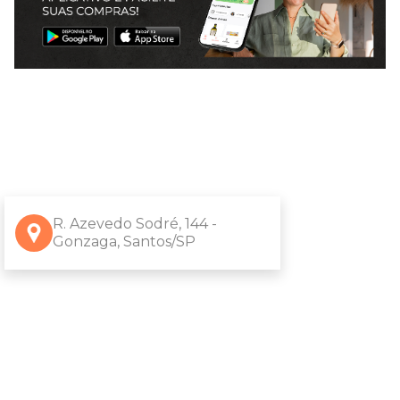
R. Azevedo Sodré, 144 -
Gonzaga, Santos/SP