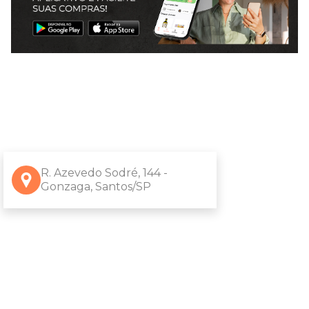
R. Azevedo Sodré, 144 -
Gonzaga, Santos/SP