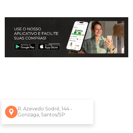
R. Azevedo Sodré, 144 -
Gonzaga, Santos/SP