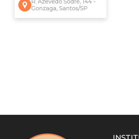
R. Azevedo Sodré, 144 -
Gonzaga, Santos/SP
INSTI