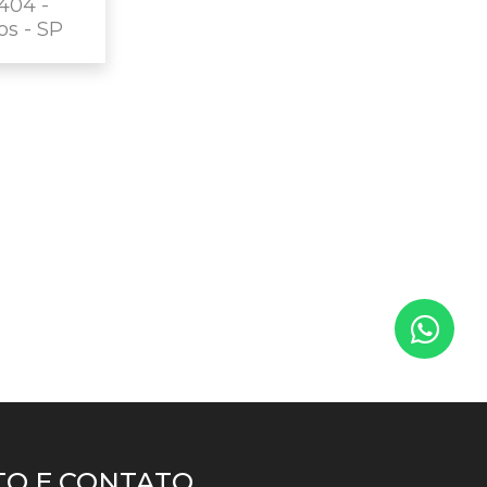
404 -
os - SP
O E CONTATO