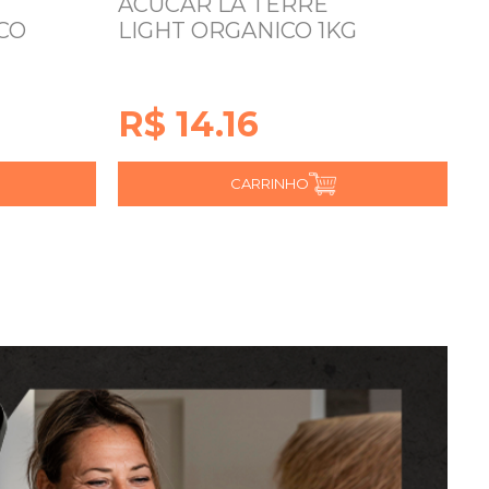
ACUCAR LA TERRE
A
CO
LIGHT ORGANICO 1KG
M
1
R$ 14.16
R
CARRINHO