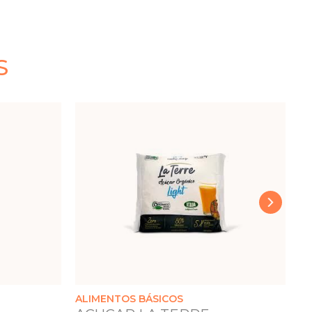
S
›
ALIMENTOS BÁSICOS
A