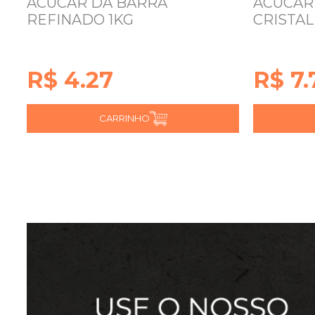
ACUCAR DA BARRA
ACUCAR
REFINADO 1KG
CRISTAL
R$ 4.27
R$ 7.
CARRINHO