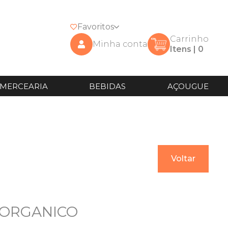
Favoritos
Carrinho
Minha conta
Itens |
0
MERCEARIA
BEBIDAS
AÇOUGUE
Voltar
 ORGANICO