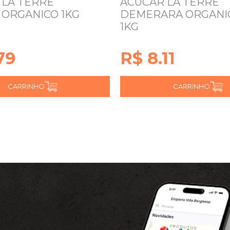
 LA TERRE
ACUCAR LA TERRE
 ORGANICO 1KG
DEMERARA ORGANI
1KG
79
R$ 8.11
CARRINHO
CARRINHO