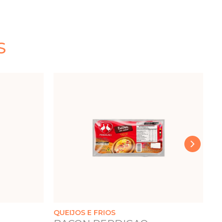
S
›
QUEIJOS E FRIOS
QU