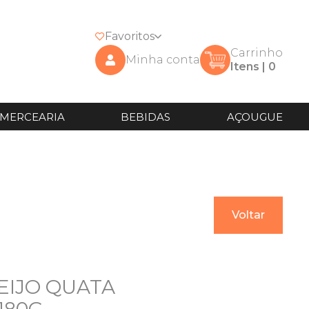
Favoritos
Carrinho
Minha conta
Itens |
0
MERCEARIA
BEBIDAS
AÇOUGUE
Voltar
EIJO QUATA