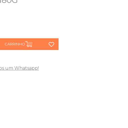
180G
CARRINHO
os um Whatsapp!