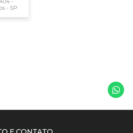
404 -
os - SP
O E CONTATO