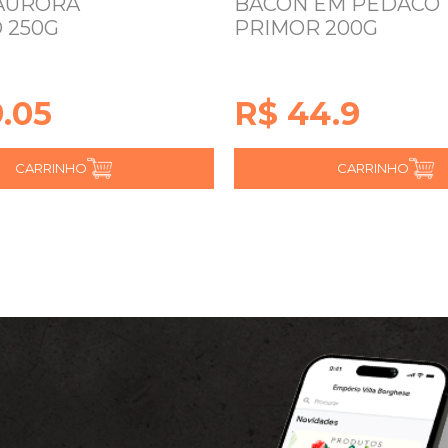
AURORA
BACON EM PEDACO
 250G
PRIMOR 200G
.05
R$ 44.9
CARRINHO
CARRINHO