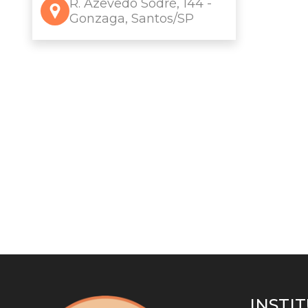
R. Azevedo Sodré, 144 -
Gonzaga, Santos/SP
INSTI