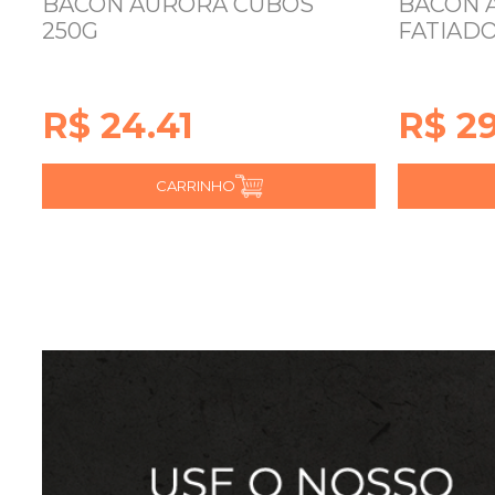
BACON AURORA CUBOS
BACON 
250G
FATIADO
R$ 24.41
R$ 29
CARRINHO