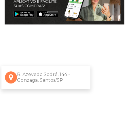
R. Azevedo Sodré, 144 -
Gonzaga, Santos/SP